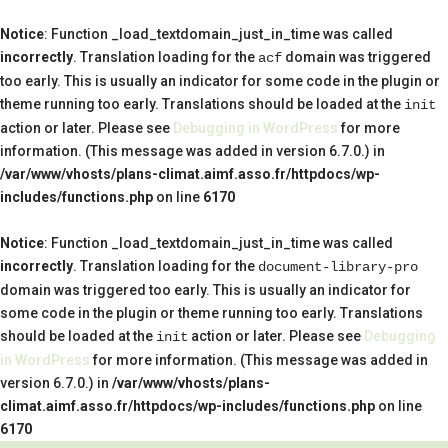
Notice
: Function _load_textdomain_just_in_time was called
incorrectly
. Translation loading for the
domain was triggered
acf
too early. This is usually an indicator for some code in the plugin or
theme running too early. Translations should be loaded at the
init
action or later. Please see
Debugging in WordPress
for more
information. (This message was added in version 6.7.0.) in
/var/www/vhosts/plans-climat.aimf.asso.fr/httpdocs/wp-
includes/functions.php
on line
6170
Notice
: Function _load_textdomain_just_in_time was called
incorrectly
. Translation loading for the
document-library-pro
domain was triggered too early. This is usually an indicator for
some code in the plugin or theme running too early. Translations
should be loaded at the
action or later. Please see
Debugging
init
in WordPress
for more information. (This message was added in
version 6.7.0.) in
/var/www/vhosts/plans-
climat.aimf.asso.fr/httpdocs/wp-includes/functions.php
on line
6170